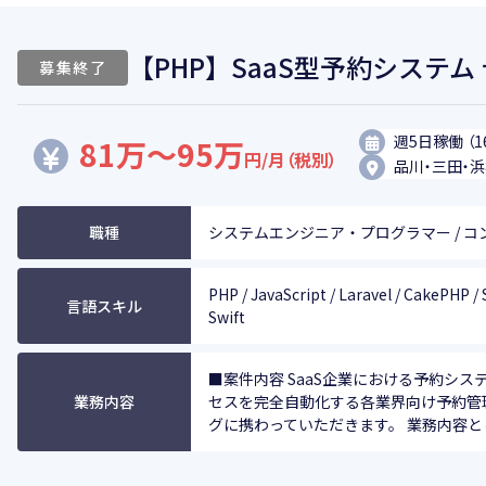
【PHP】SaaS型予約システ
募集終了
週5日稼働 （1
81万～95万
円/月（税別）
品川・三田・
職種
システムエンジニア・プログラマー / コ
PHP / JavaScript / Laravel / CakePHP /
言語スキル
Swift
■案件内容 SaaS企業における予約シ
業務内容
セスを完全自動化する各業界向け予約管
グに携わっていただきます。 業務内容とし.