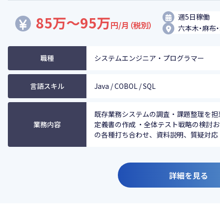
週5日稼働
85万～95万
円/月（税別）
六本木・麻布
職種
システムエンジニア・プログラマー
言語スキル
Java / COBOL / SQL
既存業務システムの調査・課題整理を担
業務内容
定義書の作成 ・全体テスト戦略の検討お
の各種打ち合わせ、資料説明、質疑対応 ■.
詳細を見る