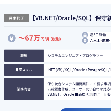
【VB.NET/Oracle/SQL
募集終了
週5日稼働
～67万
円/月（税別）
六本木・麻布
職種
システムエンジニア・プログラマー
言語スキル
.NET(VB) / SQL / Oracle / PostgreSQL 
保守統合システム開発案件にて 要求事
業務内容
ム確認書作成、ユーザー問い合わせ対応
VB.NET、Oracle ■勤務地 東陽町 リモ