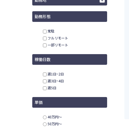
勤務地
勤務形態
常駐
フルリモート
一部リモート
稼働日数
週1日~2日
週3日~4日
週5日
単価
40万円〜
50万円〜