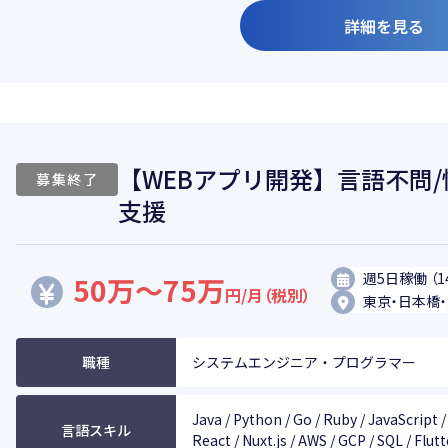
詳細を見る
【WEBアプリ開発】言語不問
募集終了
支援
週5日稼働 （1
50万～75万
円/月（税別）
東京・日本橋
職種
システムエンジニア・プログラマー
Java / Python / Go / Ruby / JavaScript /
言語スキル
React / Nuxt.js / AWS / GCP / SQL / Flut