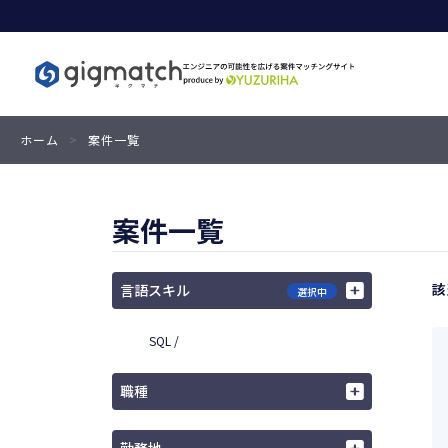
ホーム
>
案件一覧
案件一覧
該
言語スキル
選択中
SQL /
職種