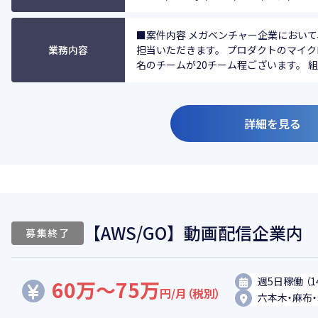
■案件内容 メガベンチャー企業におい
業務内容
担当いただきます。 プロダクトのマイク
名のチームが20チーム程ございます。 組織
詳細を見る
【AWS/GO】動画配信企業
募集終了
週5日稼働 （1
60万～75万
円/月（税別）
六本木・麻布