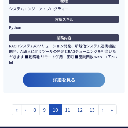
職種
システムエンジニア・プログラマー
言語スキル
Python
業務内容
RAOHシステムのソリューション開発、新規他システム連携機能
開発、AI導入に伴うツールの開発とRAGチューニングを担当いた
だきます ■勤務地 リモート併用 田町 ■面談回数 Web 1回～2
回
詳細を見る
«
‹
8
9
10
11
12
13
›
»