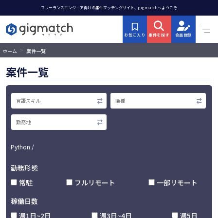
フリーランスエンジニア向けの案件マッチングサイト、gigmatchへようこそ
お気に入り
案件を探す
会員登録
>
ホーム
案件一覧
案件一覧
Python /
勤務形態
常駐
フルリモート
一部リモート
稼働日数
週1日~2日
週3日~4日
週5日