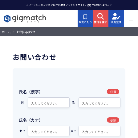
フリーランスエンジニア向けの案件マッチングサイト、gigmatchへようこそ
お気に入り
案件を探す
会員登録
>
ホーム
お問い合わせ
お問い合わせ
氏名（漢字）
必須
姓
名
氏名（カナ）
必須
セイ
メイ