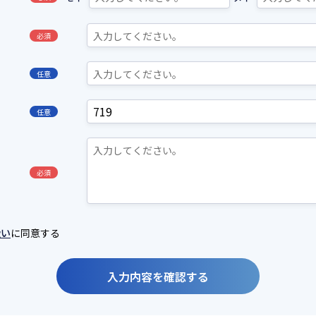
必須
任意
任意
必須
に同意する
扱い
入力内容を確認する