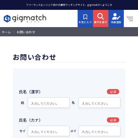
フリーランスエンジニア向けの案件マッチングサイト、gigmatchへようこそ
お気に入り
案件を探す
会員登録
>
ホーム
お問い合わせ
お問い合わせ
氏名（漢字）
必須
姓
名
氏名（カナ）
必須
セイ
メイ