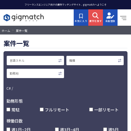
フリーランスエンジニア向けの案件マッチングサイト、gigmatchへようこそ
お気に入り
案件を探す
会員登録
>
ホーム
案件一覧
案件一覧
C# /
勤務形態
常駐
フルリモート
一部リモート
稼働日数
週1日~2日
週3日~4日
週5日