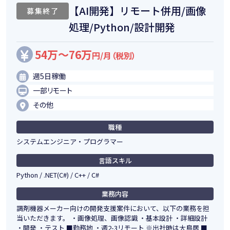
【AI開発】リモート併用/画像
募集終了
処理/Python/設計開発
54万～76万
円/月（税別）
週5日稼働
一部リモート
その他
職種
システムエンジニア・プログラマー
言語スキル
Python / .NET(C#) / C++ / C#
業務内容
調剤機器メーカー向けの開発支援案件において、以下の業務を担
当いただきます。 ・画像処理、画像認識 ・基本設計 ・詳細設計
・開発 ・テスト ■勤務地 ・週2-3リモート ※出社時は大鳥居 ■