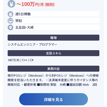
～100万
円/月（税別）
週5日稼働
常駐
五反田・大崎
職種
システムエンジニア・プログラマー
言語スキル
.NET(C#) / C++ / C#
業務内容
現行POSレジ（Windows）から別POSレジ（Windows）への移植
開発を担当いただきます。 ・決済端末変更に伴うガイダンス等の
開発対応 ・顧客折衝 ■勤務地 常駐 大崎 ■面談回数 Web 2回
詳細を見る