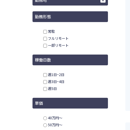
勤務地
勤務形態
常駐
フルリモート
一部リモート
稼働日数
週1日~2日
週3日~4日
週5日
単価
40万円〜
50万円〜