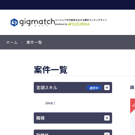
ホーム
>
案件一覧
案件一覧
該
言語スキル
選択中
Java /
職種