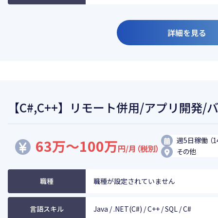
詳細を見る
【C#,C++】リモート併用/アプリ開発/
週5日稼働 （1
63万～100万
円/月（税別）
その他
職種
職種が設定されていません
言語スキル
Java / .NET(C#) / C++ / SQL / C#