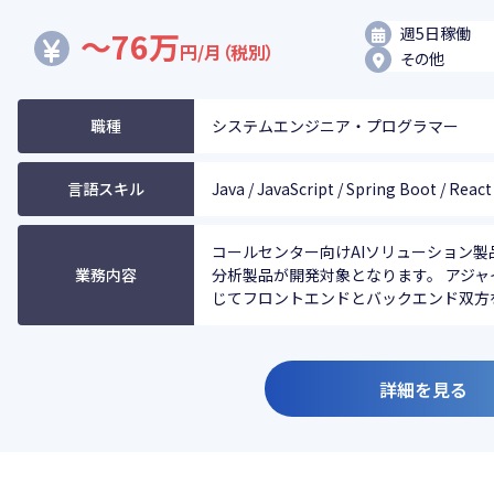
週5日稼働
～76万
円/月（税別）
その他
職種
システムエンジニア・プログラマー
言語スキル
Java / JavaScript / Spring Boot / React
コールセンター向けAIソリューション製
業務内容
分析製品が開発対象となります。 アジ
じてフロントエンドとバックエンド双方を担
詳細を見る