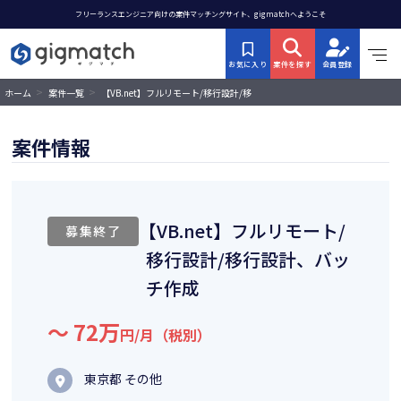
フリーランスエンジニア向けの案件マッチングサイト、gigmatchへようこそ
お気に入り
案件を探す
会員登録
>
>
【VB.net】フルリモート/移行設計/移
ホーム
案件一覧
行設計、バッチ作成
案件情報
【VB.net】フルリモート/
募集終了
移行設計/移行設計、バッ
チ作成
〜 72万
円/月（税別）
東京都 その他