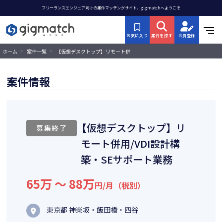
フリーランスエンジニア向けの案件マッチングサイト、gigmatchへようこそ
お気に入り
案件を探す
会員登録
>
>
【仮想デスクトップ】リモート併
ホーム
案件一覧
用/VDI設計構築・SEサポート業務
案件情報
【仮想デスクトップ】リ
募集終了
モート併用/VDI設計構
築・SEサポート業務
65万 〜 88万
円/月（税別）
東京都 神楽坂・飯田橋・四谷