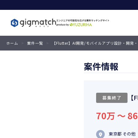
ホーム
>
案件一覧
>
【Flutter】AI開発/モバイルアプリ設計・開
案件情報
【F
募集終了
70万 〜 8
東京都 その他