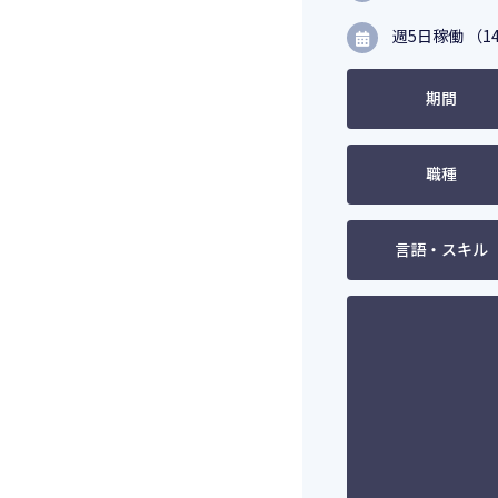
週5日稼働 （14
期間
職種
言語・スキル