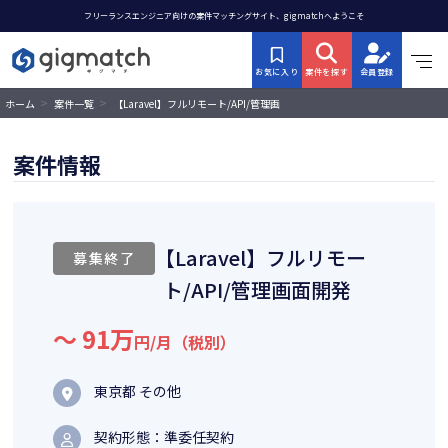
フリーランスエンジニア向けの案件マッチングサイト、gigmatchへようこそ
お気に入り
案件を探す
会員登録
>
>
【Laravel】フルリモート/API/管理画
ホーム
案件一覧
面開発
案件情報
【Laravel】フルリモー
募集終了
ト/API/管理画面開発
〜 91万
円/月（税別）
東京都 その他
契約形態：準委任契約