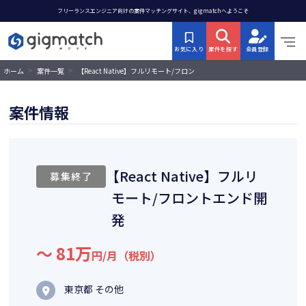
フリーランスエンジニア向けの案件マッチングサイト、gigmatchへようこそ
お気に入り
案件を探す
会員登録
>
>
【React Native】フルリモート/フロン
ホーム
案件一覧
トエンド開発
案件情報
【React Native】フルリ
募集終了
モート/フロントエンド開
発
〜 81万
円/月（税別）
東京都 その他