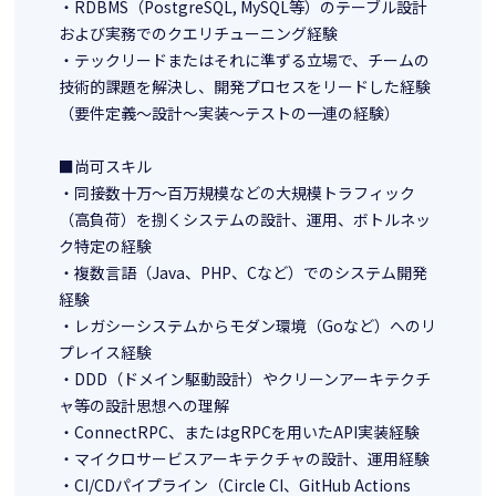
・RDBMS（PostgreSQL, MySQL等）のテーブル設計
および実務でのクエリチューニング経験
・テックリードまたはそれに準ずる立場で、チームの
技術的課題を解決し、開発プロセスをリードした経験
（要件定義～設計～実装～テストの一連の経験）
■尚可スキル
・同接数十万～百万規模などの大規模トラフィック
（高負荷）を捌くシステムの設計、運用、ボトルネッ
ク特定の経験
・複数言語（Java、PHP、Cなど）でのシステム開発
経験
・レガシーシステムからモダン環境（Goなど）へのリ
プレイス経験
・DDD（ドメイン駆動設計）やクリーンアーキテクチ
ャ等の設計思想への理解
・ConnectRPC、またはgRPCを用いたAPI実装経験
・マイクロサービスアーキテクチャの設計、運用経験
・CI/CDパイプライン（Circle CI、GitHub Actions