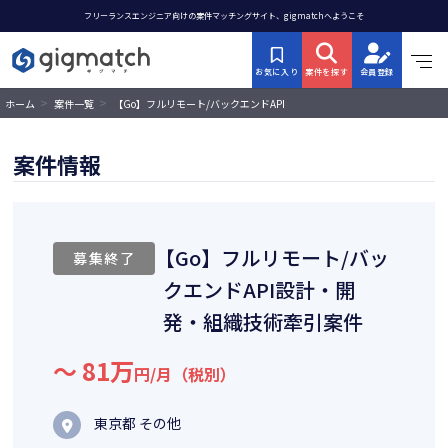
フリーランスエンジニア向けの案件マッチングサイト、gigmatchへようこそ
お気に入り
案件を探す
会員登録
>
>
【Go】フルリモート/バックエンドAPI
ホーム
案件一覧
設計・開発・組織技術牽引案件
案件情報
【Go】フルリモート/バッ
募集終了
クエンドAPI設計・開
発・組織技術牽引案件
〜 81万
円/月（税別）
東京都 その他