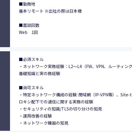
■勤務地
基本リモート ※出社の際は日本橋
■面談回数
Web 1回
■必須スキル
・ネットワーク実務経験：L2～L4（FW、VPN、ルーティン
基礎知識と実の務経験
■尚可スキル
・特定ネットワーク構成の経験: 閉域網（IP-VPN等）、Site-to-
ロキシ配下での通信に関する実務の経験
・セキュリティの知識/TLSの切り分けの知見
・運用改善の経験
・ネットワーク機器の知見