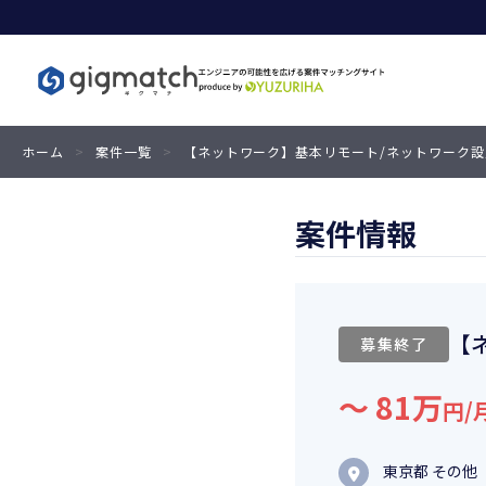
ホーム
>
案件一覧
>
【ネットワーク】基本リモート/ネットワーク
案件情報
【
募集終了
〜 81万
円/
東京都 その他