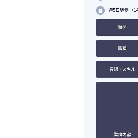
週5日稼働 （14
期間
職種
言語・スキル
業務内容