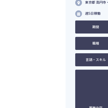
東京都 高円寺
週5日稼働
期間
職種
言語・スキル
業務内容