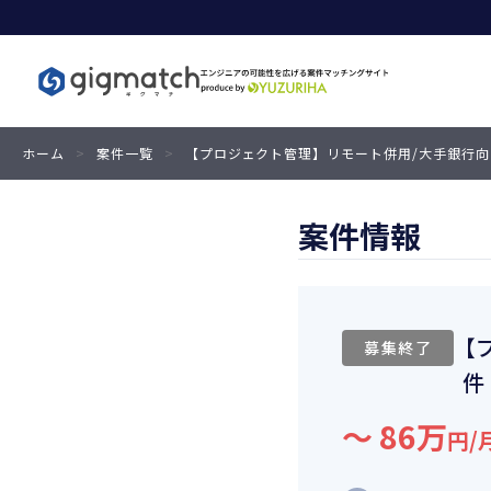
ホーム
>
案件一覧
>
【プロジェクト管理】リモート併用/大手銀行
案件情報
【
募集終了
件
〜 86万
円/