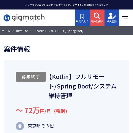
フリーランスエンジニア向けの案件マッチングサイト、gigmatchへようこそ
お気に入り
案件を探す
会員登録
>
>
【Kotlin】フルリモート/Spring Boot/
ホーム
案件一覧
システム維持管理
案件情報
【Kotlin】フルリモー
募集終了
ト/Spring Boot/システム
維持管理
〜 72万
円/月（税別）
東京都 その他