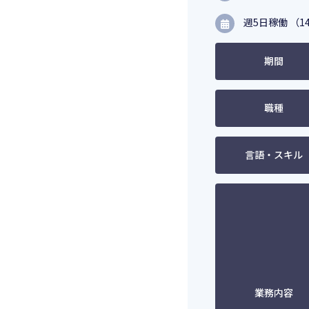
週5日稼働 （14
期間
職種
言語・スキル
業務内容