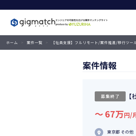
ホーム
>
案件一覧
>
【社員支援】フルリモート/案件推進/移行ツー
案件情報
【
募集終了
〜 67万
円/
東京都 その他