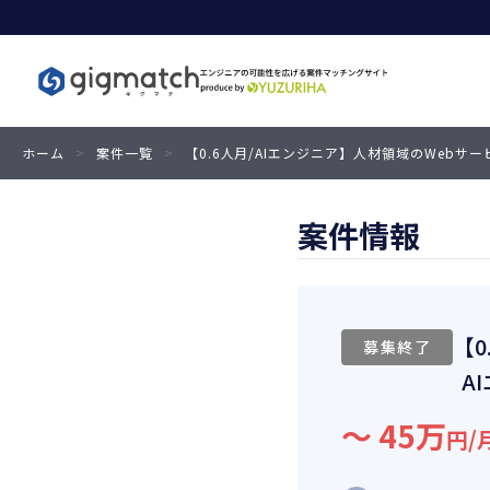
ホーム
>
案件一覧
>
【0.6人月/AIエンジニア】人材領域のWebサ
案件情報
【
募集終了
A
〜 45万
円/