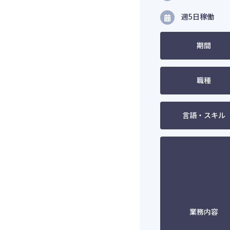
週5日稼働
期間
職種
言語・スキル
業務内容