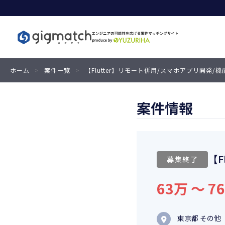
ホーム
>
案件一覧
>
【Flutter】リモート併用/スマホアプリ開発/
案件情報
【F
募集終了
63万 〜 7
東京都 その他