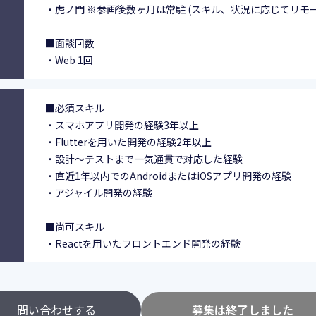
・虎ノ門 ※参画後数ヶ月は常駐 (スキル、状況に応じてリモ
■面談回数
・Web 1回
■必須スキル
・スマホアプリ開発の経験3年以上
・Flutterを用いた開発の経験2年以上
・設計～テストまで一気通貫で対応した経験
・直近1年以内でのAndroidまたはiOSアプリ開発の経験
・アジャイル開発の経験
■尚可スキル
・Reactを用いたフロントエンド開発の経験
問い合わせする
募集は終了しました