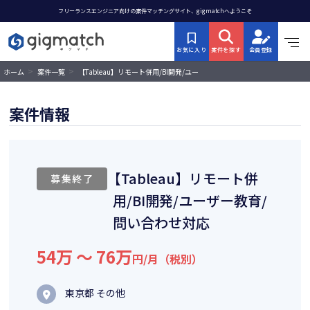
フリーランスエンジニア向けの案件マッチングサイト、gigmatchへようこそ
お気に入り
案件を探す
会員登録
>
>
【Tableau】リモート併用/BI開発/ユー
ホーム
案件一覧
ザー教育/問い合わせ対応
案件情報
【Tableau】リモート併
募集終了
用/BI開発/ユーザー教育/
問い合わせ対応
54万 〜 76万
円/月（税別）
東京都 その他