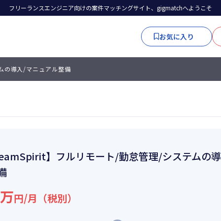
フリーランスエンジニア向けの案件マッチングサイト、gigmatchへようこそ
お気に入り
ステムの導入/マニュアル整備
eamSpirit】フルリモート/勤怠管理/システムの
備
1万
円/月（税別）