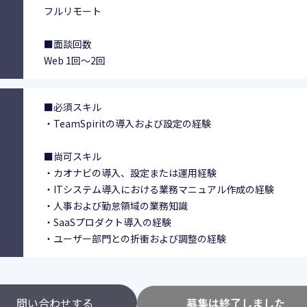
フルリモート
■面談回数
Web 1回～2回
■必須スキル
・TeamSpiritの導入および設定の経験
■尚可スキル
・カオナビの導入、設定または運用経験
・ITシステム導入における業務マニュアル作成の経験
・人事および勤怠領域の業務知識
・SaaSプロダクト導入の経験
・ユーザー部門との折衝および調整の経験
問い合わせする
募集は終了しました