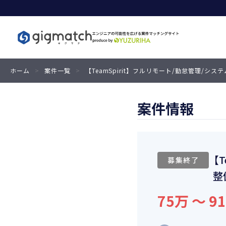
ホーム
>
案件一覧
>
【TeamSpirit】フルリモート/勤怠管理/シ
案件情報
【T
募集終了
整
75万 〜 9