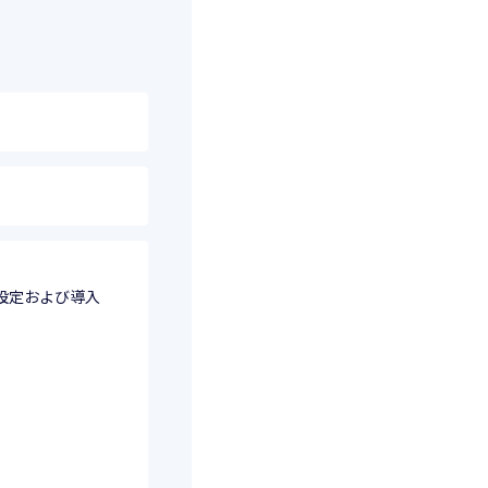
。
設定および導入