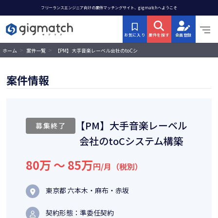
フリーランスエンジニア向けの案件マッチングサイト、gigmatchへようこそ
お気に入り
案件を探す
会員登録
>
>
【PM】大手音楽レーベル会社のtoCシ
ホーム
案件一覧
ステム構築
案件情報
【PM】大手音楽レーベル
募集終了
会社のtoCシステム構築
80万 〜 85万
円/月（税別）
東京都 六本木・麻布・赤坂
契約形態：準委任契約