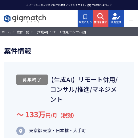
フリーランスエンジニア向けの案件マッチングサイト、gigmatchへようこそ
お気に入り
案件を探す
会員登録
>
>
【生成AI】リモート併用/コンサル/推
ホーム
案件一覧
進/マネジメント
案件情報
【生成AI】リモート併用/
募集終了
コンサル/推進/マネジメ
ント
〜 133万
円/月（税別）
東京都 東京・日本橋・大手町