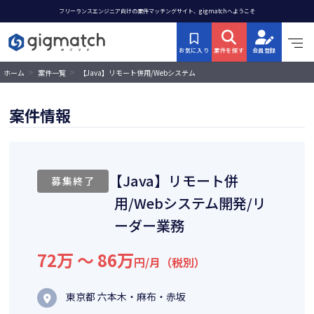
フリーランスエンジニア向けの案件マッチングサイト、gigmatchへようこそ
お気に入り
案件を探す
会員登録
>
>
【Java】リモート併用/Webシステム
ホーム
案件一覧
開発/リーダー業務
案件情報
【Java】リモート併
募集終了
用/Webシステム開発/リ
ーダー業務
72万 〜 86万
円/月（税別）
東京都 六本木・麻布・赤坂