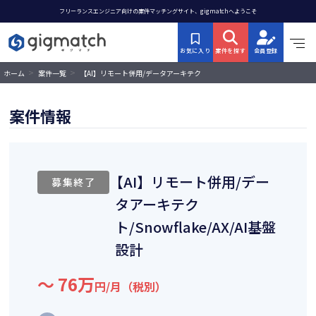
フリーランスエンジニア向けの案件マッチングサイト、gigmatchへようこそ
お気に入り
案件を探す
会員登録
>
>
【AI】リモート併用/データアーキテク
ホーム
案件一覧
ト/Snowflake/AX/AI基盤設計
案件情報
【AI】リモート併用/デー
募集終了
タアーキテク
ト/Snowflake/AX/AI基盤
設計
〜 76万
円/月（税別）