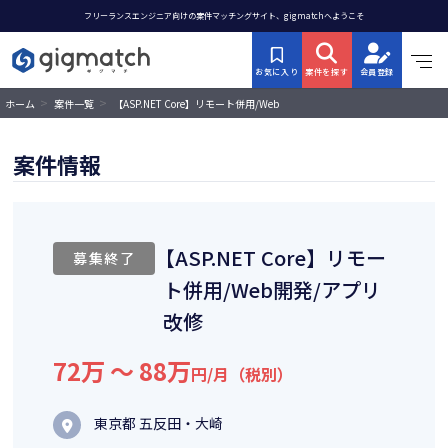
フリーランスエンジニア向けの案件マッチングサイト、gigmatchへようこそ
お気に入り
案件を探す
会員登録
>
>
【ASP.NET Core】リモート併用/Web
ホーム
案件一覧
開発/アプリ改修
案件情報
【ASP.NET Core】リモー
募集終了
ト併用/Web開発/アプリ
改修
72万 〜 88万
円/月（税別）
東京都 五反田・大崎