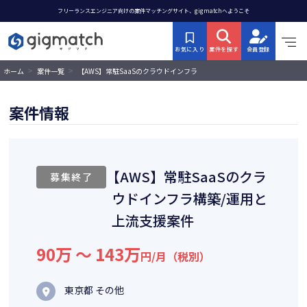
フリーランスエンジニア向けの案件マッチングサイト、gigmatchへようこそ
お気に入り
案件を探す
会員登録
>
>
【AWS】常駐SaaSのクラウドインフラ
ホーム
案件一覧
構築/運用と上流支援案件
案件情報
【AWS】常駐SaaSのクラ
募集終了
ウドインフラ構築/運用と
上流支援案件
90万 〜 143万
円/月（税別）
東京都 その他