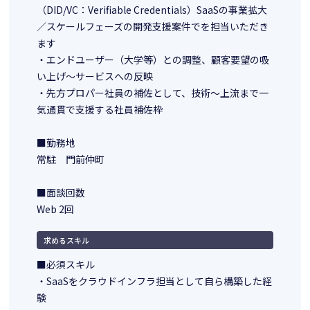
（DID/VC：Verifiable Credentials）SaaSの事業拡大
／スケールフェーズの開発支援案件でを担当いただき
ます
・エンドユーザー（大学等）との調整、顧客要望の吸
い上げ〜サービスへの反映
・先方プロパー社員の補佐として、技術〜上流まで一
気通貫で支援する社員補佐枠
■勤務地
常駐 門前仲町
■面談回数
Web 2回
求めるスキル
■必須スキル
・SaaSをクラウドインフラ担当として自ら構築した経
験