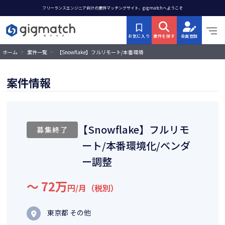
フリーランスエンジニア向けの案件マッチングサイト、gigmatchへようこそ
お気に入り
案件を探す
会員登録
>
>
【Snowflake】フルリモート/本番環境
ホーム
案件一覧
化/ベンダー調整
案件情報
【Snowflake】フルリモ
募集終了
ート/本番環境化/ベンダ
ー調整
〜 72万
円/月（税別）
東京都 その他