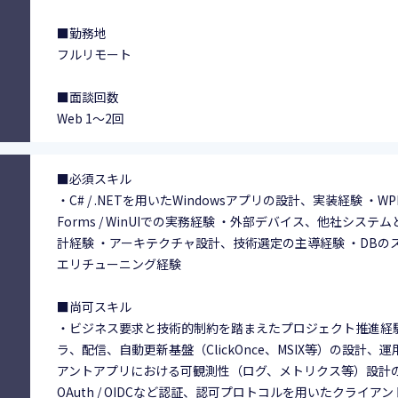
■勤務地
フルリモート
■面談回数
Web 1〜2回
■必須スキル
・C# / .NETを用いたWindowsアプリの設計、実装経験 ・WPF /
Forms / WinUIでの実務経験 ・外部デバイス、他社シス
計経験 ・アーキテクチャ設計、技術選定の主導経験 ・DBの
エリチューニング経験
■尚可スキル
・ビジネス要求と技術的制約を踏まえたプロジェクト推進経験
ラ、配信、自動更新基盤（ClickOnce、MSIX等）の設計、
アントアプリにおける可観測性（ログ、メトリクス等）設計の経
OAuth / OIDCなど認証、認可プロトコルを用いたクライア