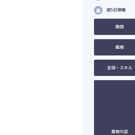
週5日稼働
期間
職種
言語・スキル
業務内容