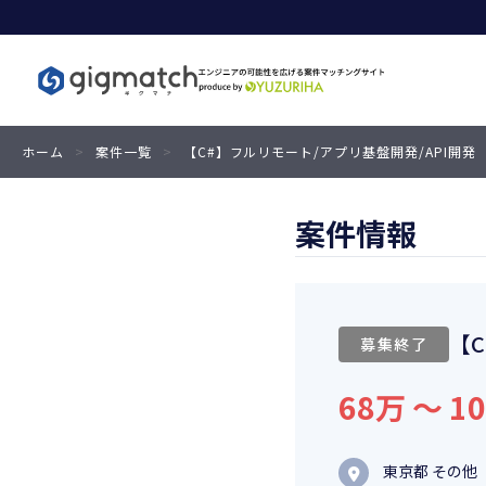
ホーム
>
案件一覧
>
【C#】フルリモート/アプリ基盤開発/API開発
案件情報
【
募集終了
68万 〜 1
東京都 その他