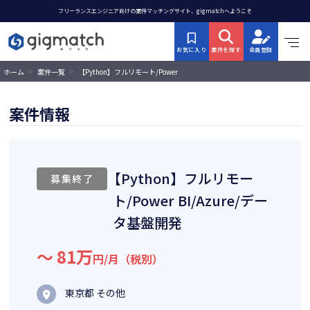
フリーランスエンジニア向けの案件マッチングサイト、gigmatchへようこそ
お気に入り
案件を探す
会員登録
>
>
【Python】フルリモート/Power
ホーム
案件一覧
BI/Azure/データ基盤開発
案件情報
【Python】フルリモー
募集終了
ト/Power BI/Azure/デー
タ基盤開発
〜 81万
円/月（税別）
東京都 その他