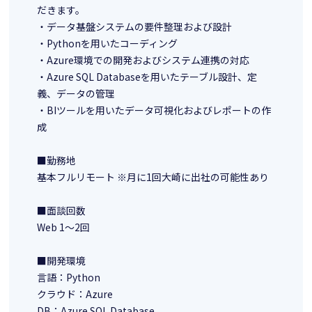
だきます。
・データ基盤システムの要件整理および設計
・Pythonを用いたコーディング
・Azure環境での開発およびシステム連携の対応
・Azure SQL Databaseを用いたテーブル設計、定
義、データの管理
・BIツールを用いたデータ可視化およびレポートの作
成
■勤務地
基本フルリモート ※月に1回大崎に出社の可能性あり
■面談回数
Web 1～2回
■開発環境
言語：Python
クラウド：Azure
DB：Azure SQL Database