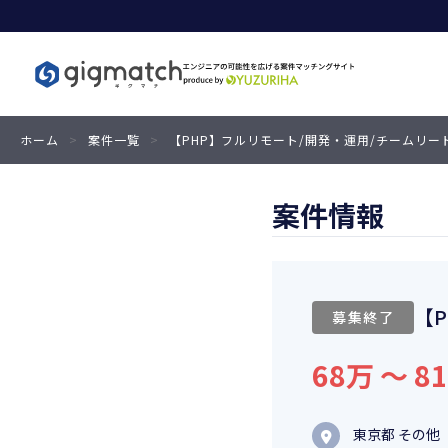
ホーム
>
案件一覧
>
【PHP】フルリモート/開発・運用/チームリー
案件情報
【
募集終了
68万 〜 8
東京都 その他