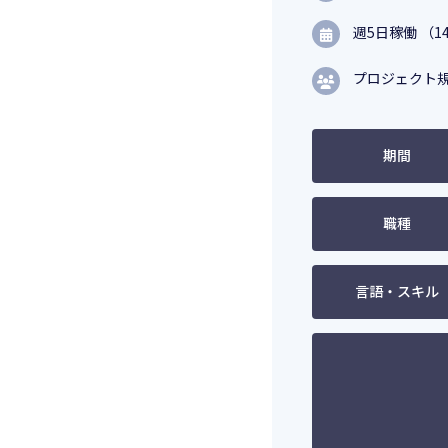
週5日稼働 （14
プロジェクト規
期間
職種
言語・スキル