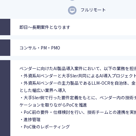
フルリモート
即日～長期案件となります
コンサル・PM・PMO
ベンダーに向けたAI製品導入案件において、以下の業務を担
・外資系AIベンダーと大手SIer共同によるAI導入プロジェク
・外資系AIベンダーの主力製品であるLLM-OCRを自治体、
とした幅広い業界へ導入
・大手SIer側で行った要件定義をもとに、ベンダー内の技術
ケーションを取りながらPoCを推進
・PoC前の要件・仕様検討を行い、技術チームとの連携を実
・進捗管理
・PoC後のレポーティング