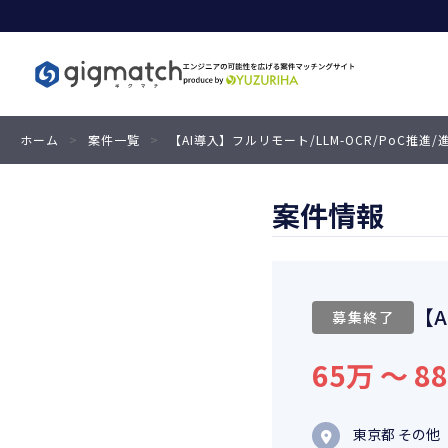
ホーム
>
案件一覧
>
【AI導入】フルリモート/LLM-OCR/PoC推進
案件情報
【A
募集終了
65万 〜 8
東京都 その他