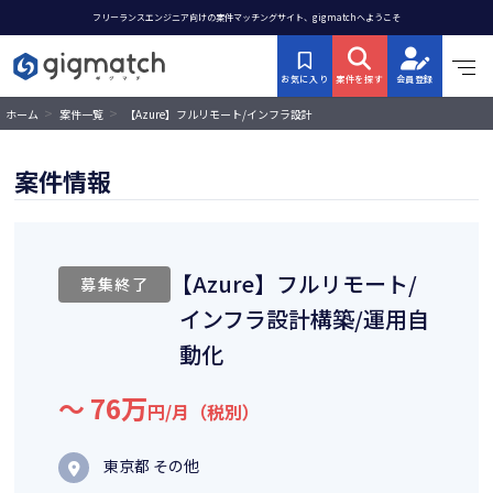
フリーランスエンジニア向けの案件マッチングサイト、gigmatchへようこそ
お気に入り
案件を探す
会員登録
>
>
【Azure】フルリモート/インフラ設計
ホーム
案件一覧
構築/運用自動化
案件情報
【Azure】フルリモート/
募集終了
インフラ設計構築/運用自
動化
〜 76万
円/月（税別）
東京都 その他