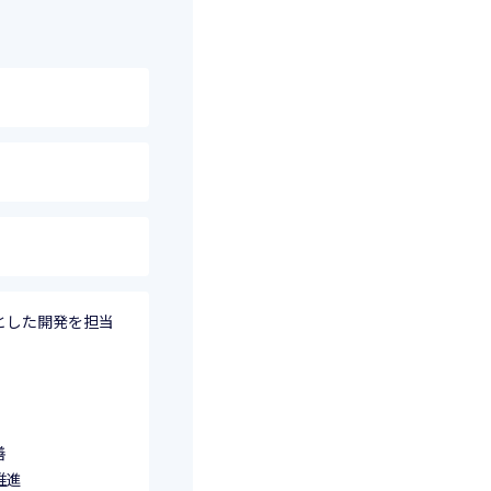
とした開発を担当
善
推進