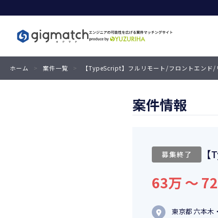
ホーム
>
案件一覧
>
【TypeScript】フルリモート/フロントエン
案件情報
【T
募集終了
63万 〜 7
東京都 六本木