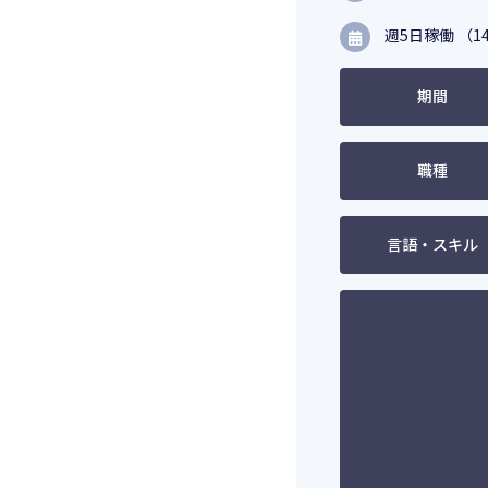
週5日稼働 （14
期間
職種
言語・スキル