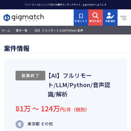
フリーランスエンジニア向けの案件マッチングサイト、gigmatchへようこそ
お気に入り
案件を探す
会員登録
>
>
【AI】フルリモート/LLM/Python/音声
ホーム
案件一覧
認識/解析
案件情報
【AI】フルリモー
募集終了
ト/LLM/Python/音声認
識/解析
81万 〜 124万
円/月（税別）
東京都 その他