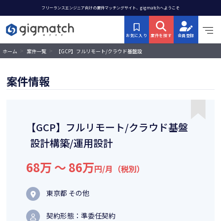
フリーランスエンジニア向けの案件マッチングサイト、gigmatchへようこそ
お気に入り
案件を探す
会員登録
>
>
【GCP】フルリモート/クラウド基盤設
ホーム
案件一覧
計構築/運用設計
案件情報
【GCP】フルリモート/クラウド基盤
設計構築/運用設計
68万 〜 86万
円/月（税別）
東京都 その他
契約形態：準委任契約