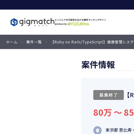
ホーム
>
案件一覧
>
【Ruby on Rails/TypeScript】健康管理シ
案件情報
【R
募集終了
80万 〜 8
東京都 恵比寿