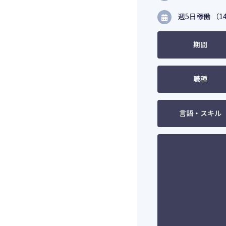
週5日稼働 （14
期間
職種
言語・スキル