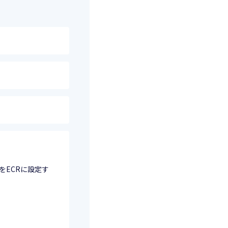
。
トをECRに設定す