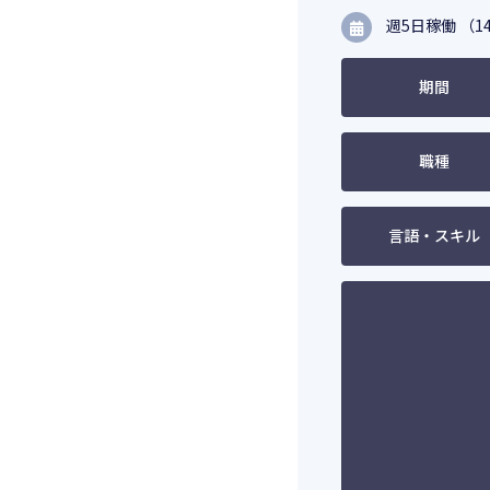
週5日稼働 （14
期間
職種
言語・スキル