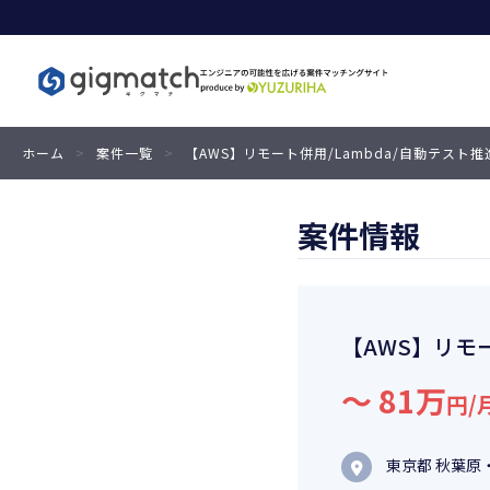
ホーム
>
案件一覧
>
【AWS】リモート併用/Lambda/自動テスト推
案件情報
【AWS】リモ
〜 81万
円/
東京都 秋葉原