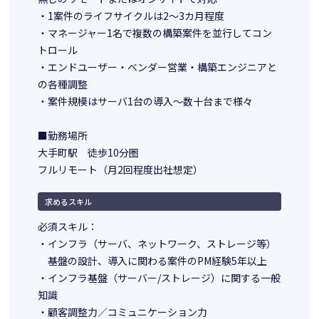
・1案件のライフサイクルは2～3カ月程度
・マネージャー1名で複数の構築案件を並行してコン
トロール
・エンドユーザー・ベンダー営業・構築エンジニアと
の各種調整
・案件規模はサーバ1台の導入～数十台まで様々
■勤務場所
大手町駅 徒歩10分圏
フルリモート（月2回程度出社想定）
求めるスキル
必須スキル：
・インフラ（サーバ、ネットワーク、ストレージ等）
基盤の設計、導入に関わる案件のPM経験5年以上
・インフラ基盤（サーバー/ストレージ）に関する一般
知識
・顧客調整力／コミュニケーション力