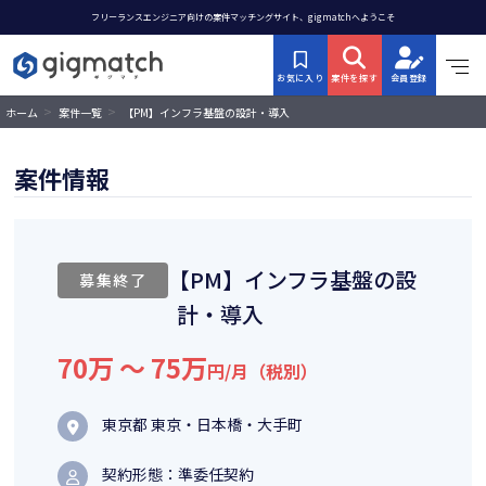
フリーランスエンジニア向けの案件マッチングサイト、gigmatchへようこそ
お気に入り
案件を探す
会員登録
>
>
【PM】インフラ基盤の設計・導入
ホーム
案件一覧
案件情報
【PM】インフラ基盤の設
募集終了
計・導入
70万 〜 75万
円/月（税別）
東京都 東京・日本橋・大手町
契約形態：準委任契約