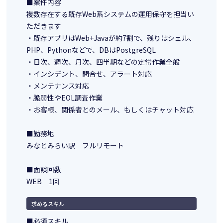
■案件内容
複数存在する既存Web系システムの運用保守を担当い
ただきます
・既存アプリはWeb+Javaが約7割で、残りはシェル、
PHP、Pythonなどで、DBはPostgreSQL
・日次、週次、月次、四半期などの定常作業全般
・インシデント、問合せ、アラート対応
・メンテナンス対応
・脆弱性やEOL調査作業
・お客様、関係者とのメール、もしくはチャット対応
■勤務地
みなとみらい駅 フルリモート
■面談回数
WEB 1回
求めるスキル
■必須スキル