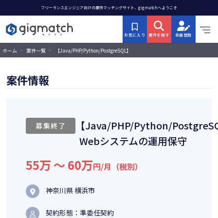
フリーランスエンジニア向けの案件マッチングサイト、gigmatchへようこそ
お気に入り
案件を探す
会員登録
>
>
【Java/PHP/Python/PostgreSQL】
ホーム
案件一覧
Webシステムの運用保守
案件情報
【Java/PHP/Python/Postgre
募集終了
Webシステムの運用保守
55万 〜 60万
円/月（税別）
神奈川県 横浜市
契約形態：準委任契約