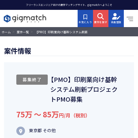
フリーランスエンジニア向けの案件マッチングサイト、gigmatchへようこそ
お気に入り
案件を探す
会員登録
>
>
【PMO】印刷業向け基幹システム刷新
ホーム
案件一覧
プロジェクトPMO募集
案件情報
【PMO】印刷業向け基幹
募集終了
システム刷新プロジェク
トPMO募集
75万 〜 85万
円/月（税別）
東京都 その他