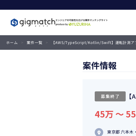
ホーム
>
案件一覧
>
【AWS/TypeScript/Kotlin/Swift】運
案件情報
【A
募集終了
45万 〜 5
東京都 六本木