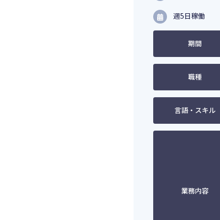
週5日稼働
期間
職種
言語・スキル
業務内容