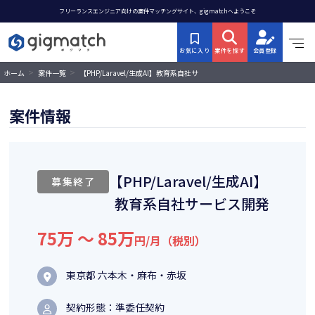
フリーランスエンジニア向けの案件マッチングサイト、gigmatchへようこそ
お気に入り
案件を探す
会員登録
>
>
【PHP/Laravel/生成AI】教育系自社サ
ホーム
案件一覧
ービス開発
案件情報
【PHP/Laravel/生成AI】
募集終了
教育系自社サービス開発
75万 〜 85万
円/月（税別）
東京都 六本木・麻布・赤坂
契約形態：準委任契約