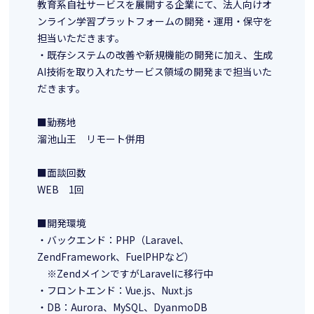
教育系自社サービスを展開する企業にて、法人向けオ
ンライン学習プラットフォームの開発・運用・保守を
担当いただきます。
・既存システムの改善や新規機能の開発に加え、生成
AI技術を取り入れたサービス領域の開発まで担当いた
だきます。
■勤務地
溜池山王 リモート併用
■面談回数
WEB 1回
■開発環境
・バックエンド：PHP（Laravel、
ZendFramework、FuelPHPなど）
※ZendメインですがLaravelに移行中
・フロントエンド：Vue.js、Nuxt.js
・DB：Aurora、MySQL、DyanmoDB