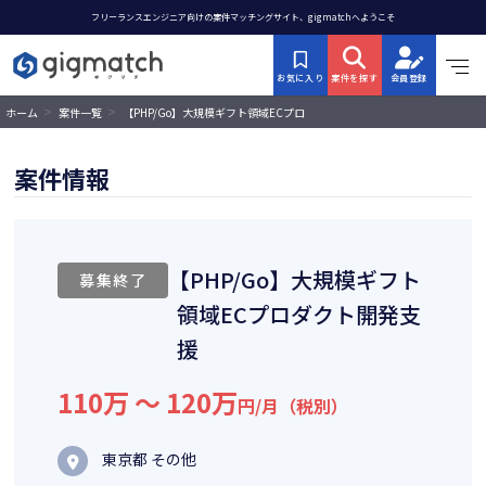
フリーランスエンジニア向けの案件マッチングサイト、gigmatchへようこそ
お気に入り
案件を探す
会員登録
>
>
【PHP/Go】大規模ギフト領域ECプロ
ホーム
案件一覧
ダクト開発支援
案件情報
【PHP/Go】大規模ギフト
募集終了
領域ECプロダクト開発支
援
110万 〜 120万
円/月（税別）
東京都 その他