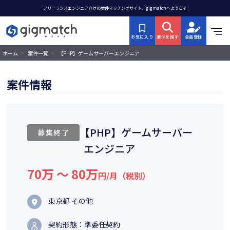
フリーランスエンジニア向けの案件マッチングサイト、gigmatchへようこそ
お気に入り
案件を探す
会員登録
>
>
【PHP】ゲームサーバーエンジニア
ホーム
案件一覧
案件情報
【PHP】ゲームサーバー
募集終了
エンジニア
70万 〜 80万
円/月（税別）
東京都 その他
契約形態：準委任契約