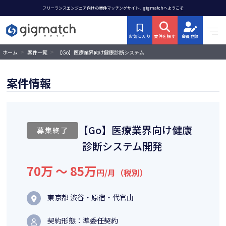
フリーランスエンジニア向けの案件マッチングサイト、gigmatchへようこそ
お気に入り
案件を探す
会員登録
>
>
【Go】医療業界向け健康診断システム
ホーム
案件一覧
開発
案件情報
【Go】医療業界向け健康
募集終了
診断システム開発
70万 〜 85万
円/月（税別）
東京都 渋谷・原宿・代官山
契約形態：準委任契約