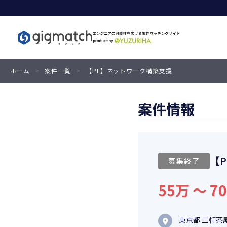
ホーム
>
案件一覧
>
【PL】ネットワーク構築支援
案件情報
【
募集終了
55万 〜 7
東京都 三軒茶