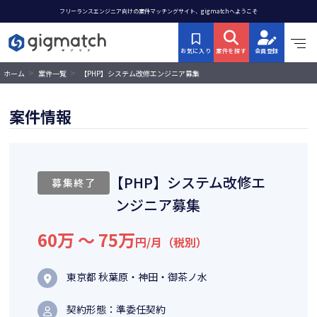
フリーランスエンジニア向けの案件マッチングサイト、gigmatchへようこそ
お気に入り
案件を探す
会員登録
>
>
【PHP】システム改修エンジニア募集
ホーム
案件一覧
案件情報
【PHP】システム改修エ
募集終了
ンジニア募集
60万 〜 75万
円/月（税別）
東京都 秋葉原・神田・御茶ノ水
契約形態：準委任契約