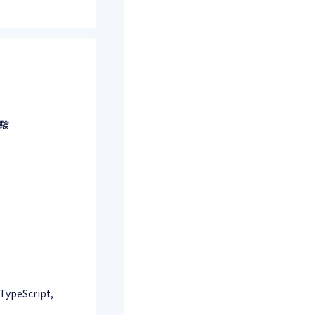
験
eScript,