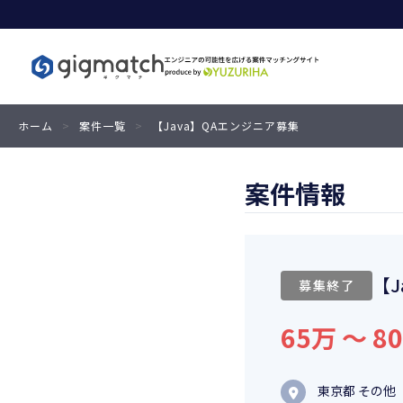
ホーム
>
案件一覧
>
【Java】QAエンジニア募集
案件情報
【J
募集終了
65万 〜 8
東京都 その他