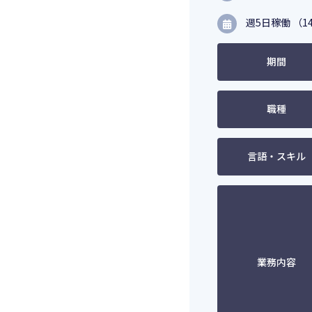
週5日稼働 （14
期間
職種
言語・スキル
業務内容