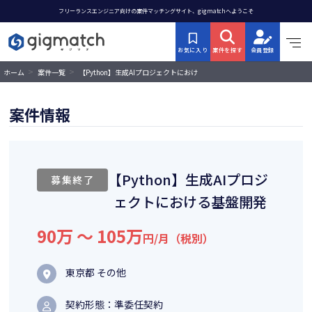
フリーランスエンジニア向けの案件マッチングサイト、gigmatchへようこそ
お気に入り
案件を探す
会員登録
>
>
【Python】生成AIプロジェクトにおけ
ホーム
案件一覧
る基盤開発
案件情報
【Python】生成AIプロジ
募集終了
ェクトにおける基盤開発
90万 〜 105万
円/月（税別）
東京都 その他
契約形態：準委任契約